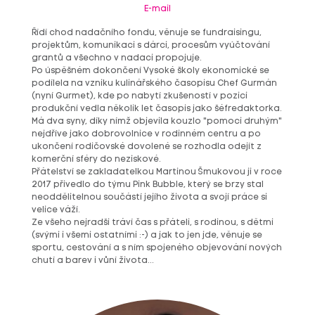
E-mail
Řídí chod nadačního fondu, věnuje se fundraisingu,
projektům, komunikaci s dárci, procesům vyúčtování
grantů a všechno v nadaci propojuje.
Po úspěšném dokončení Vysoké školy ekonomické se
podílela na vzniku kulinářského časopisu Chef Gurmán
(nyní Gurmet), kde po nabytí zkušeností v pozici
produkční vedla několik let časopis jako šéfredaktorka.
Má dva syny, díky nímž objevila kouzlo "pomoci druhým"
nejdříve jako dobrovolnice v rodinném centru a po
ukončení rodičovské dovolené se rozhodla odejít z
komerční sféry do neziskové.
Přátelství se zakladatelkou Martinou Šmukovou ji v roce
2017 přivedlo do týmu Pink Bubble, který se brzy stal
neoddělitelnou součástí jejího života a svojí práce si
velice váží.
Ze všeho nejradši tráví čas s přáteli, s rodinou, s dětmi
(svými i všemi ostatními :-) a jak to jen jde, věnuje se
sportu, cestování a s ním spojeného objevování nových
chutí a barev i vůní života...