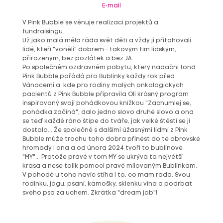
E-mail
V Pink Bubble se věnuje realizaci projektů a
fundraisingu.
Už jako malá měla ráda svět dětí a vždy ji přitahovali
lidé, kteří "voněli" dobrem - takovým tím lidským,
přirozeným, bez pozlátek a bez JÁ.
Po společném ozdravném pobytu, který nadační fond
Pink Bubble pořádá pro Bublinky každý rok před
Vánocemi a kde pro rodiny malých onkologických
pacientů z Pink Bubble připravila Oli krásný program
inspirovaný svoji pohádkovou knížkou "Zachumlej se,
pohádka začíná", dalo jedno slovo druhé slovo a ona
se teď každé ráno štípe do tváře, jak velké štěstí se jí
dostalo... Že společně s dalšími úžasnými lidmi z Pink
Bubble může trochu toho dobra přinést do té obrovské
hromady i ona a od února 2024 tvoří to bublinové
"MY"... Protože právě v tom MY se ukrývá ta největší
krása a nese tolik pomoci právě milovaným Bublinkám.
V pohodě u toho navíc stíhá i to, co mám ráda. Svou
rodinku, jógu, psaní, kámošky, sklenku vína a podrbat
svého psa za uchem. Zkrátka "dream job"!