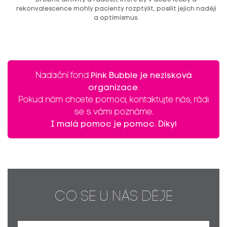
Drobné aktivity a radosti, které by v době léčby a
rekonvalescence mohly pacienty rozptýlit, posílit jejich naději
a optimismus.
Nadační fond
Pink Bubble je nezisková
organizace
.
Pokud nám chcete pomoci, kontaktujte nás, rádi
se s vámi poznáme.
I malá pomoc je pomoc. Díky!
CO SE U NÁS DĚJE