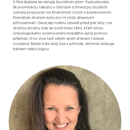
V Pink Bubble se věnuje Sociálním sítím. Vystudovala
Ekonomickou fakultu v Ostravě a ihned po studiích
začala pracovat na finančních trzích v bankovnictví.
Pomáhat druhým bylo pro ni vždy absolutní
přirozeností. Osud její rodinu zavedl před pár lety i na
druhou stranu, kdy se ocitli mezi těmi, kteří vinou
onkologického onemocnění mladšího syna pomoc
přijímali. O to vice teď celým svým srdcem radost
rozdává. Ráda tráví svůj čas v přírodě, aktivně relaxuje
během nebo jógou.