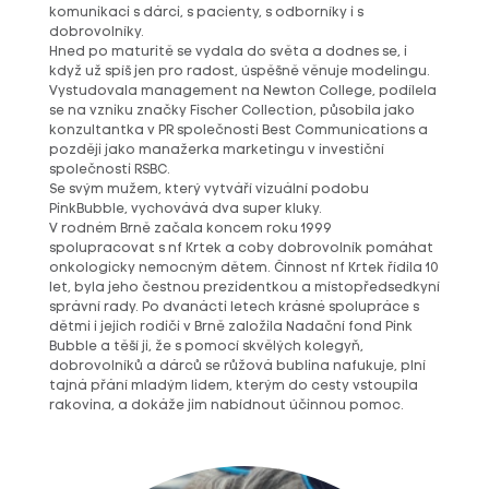
komunikaci s dárci, s pacienty, s odborníky i s
dobrovolníky.
Hned po maturitě se vydala do světa a dodnes se, i
když už spíš jen pro radost, úspěšně věnuje modelingu.
Vystudovala management na Newton College, podílela
se na vzniku značky Fischer Collection, působila jako
konzultantka v PR společnosti Best Communications a
později jako manažerka marketingu v investiční
společnosti RSBC.
Se svým mužem, který vytváří vizuální podobu
PinkBubble, vychovává dva super kluky.
V rodném Brně začala koncem roku 1999
spolupracovat s nf Krtek a coby dobrovolník pomáhat
onkologicky nemocným dětem. Činnost nf Krtek řídila 10
let, byla jeho čestnou prezidentkou a místopředsedkyní
správní rady. Po dvanácti letech krásné spolupráce s
dětmi i jejich rodiči v Brně založila Nadační fond Pink
Bubble a těší ji, že s pomocí skvělých kolegyň,
dobrovolníků a dárců se růžová bublina nafukuje, plní
tajná přání mladým lidem, kterým do cesty vstoupila
rakovina, a dokáže jim nabídnout účinnou pomoc.