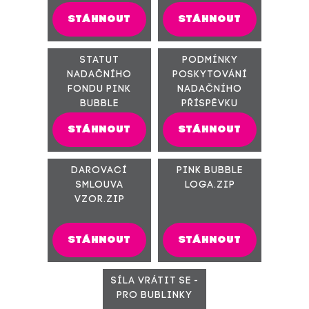
STÁHNOUT
STÁHNOUT
Statut
Podmínky
nadačního
poskytování
fondu Pink
nadačního
Bubble
příspěvku
STÁHNOUT
STÁHNOUT
Darovací
Pink Bubble
smlouva
LOGA.zip
vzor.zip
STÁHNOUT
STÁHNOUT
SÍLA vrátit se -
pro Bublinky