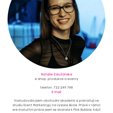
Natálie Zalužanská
e-shop, produkce a eventy
telefon: 722 249 748
E-mail
+
Vystudovala jsem obchodní akademii a pokračuji ve
studiu Event Marketingu na vysoké škole. Právě v rámci
CHCI
své maturitní práce jsem se dostala k Pink Bubble, když
POMOCI