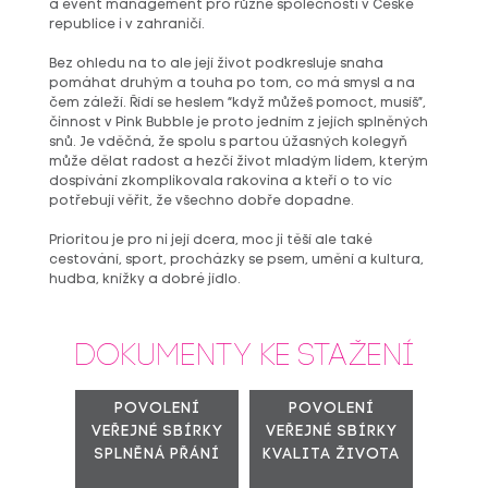
a event management pro různé společnosti v České
republice i v zahraničí.
Bez ohledu na to ale její život podkresluje snaha
pomáhat druhým a touha po tom, co má smysl a na
čem záleží. Řídí se heslem “když můžeš pomoct, musíš”,
činnost v Pink Bubble je proto jedním z jejích splněných
snů. Je vděčná, že spolu s partou úžasných kolegyň
může dělat radost a hezčí život mladým lidem, kterým
dospívání zkomplikovala rakovina a kteří o to víc
potřebují věřit, že všechno dobře dopadne.
Prioritou je pro ni její dcera, moc ji těší ale také
cestování, sport, procházky se psem, umění a kultura,
hudba, knížky a dobré jídlo.
Dokumenty ke stažení
Povolení
Povolení
veřejné sbírky
veřejné sbírky
splněná přání
kvalita života