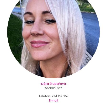
Klára Šrubařová
sociální sítě
telefon: 734 169 216
E-mail