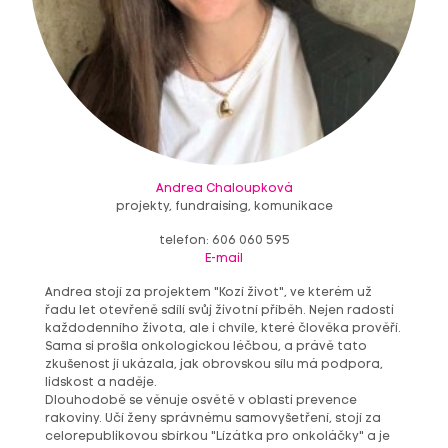
Andrea Chaloupková
projekty, fundraising, komunikace
telefon: 606 060 595
E-mail
Andrea stojí za projektem "Kozí život", ve kterém už
řadu let otevřeně sdílí svůj životní příběh. Nejen radosti
každodenního života, ale i chvíle, které člověka prověří.
Sama si prošla onkologickou léčbou, a právě tato
zkušenost jí ukázala, jak obrovskou sílu má podpora,
lidskost a naděje.
Dlouhodobě se věnuje osvětě v oblasti prevence
rakoviny. Učí ženy správnému samovyšetření, stojí za
celorepublikovou sbírkou "Lízátka pro onkoláčky" a je