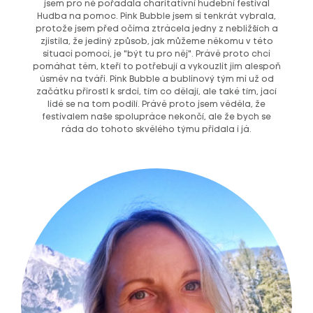
jsem pro ně pořádala charitativní hudební festival
Hudba na pomoc. Pink Bubble jsem si tenkrát vybrala,
protože jsem před očima ztrácela jedny z nebližších a
zjistila, že jediný způsob, jak můžeme někomu v této
situaci pomoci, je "být tu pro něj". Právě proto chci
pomáhat těm, kteří to potřebují a vykouzlit jim alespoň
úsměv na tváři. Pink Bubble a bublinový tým mi už od
začátku přirostl k srdci, tím co dělají, ale také tím, jací
lidé se na tom podílí. Právě proto jsem věděla, že
festivalem naše spolupráce nekončí, ale že bych se
ráda do tohoto skvělého týmu přidala i já.