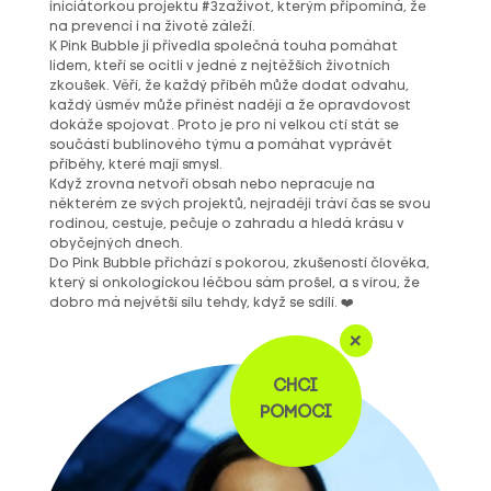
iniciátorkou projektu #3zaživot, kterým připomíná, že
na prevenci i na životě záleží.
K Pink Bubble ji přivedla společná touha pomáhat
lidem, kteří se ocitli v jedné z nejtěžších životních
zkoušek. Věří, že každý příběh může dodat odvahu,
každý úsměv může přinést naději a že opravdovost
dokáže spojovat. Proto je pro ni velkou ctí stát se
součástí bublinového týmu a pomáhat vyprávět
příběhy, které mají smysl.
Když zrovna netvoří obsah nebo nepracuje na
některém ze svých projektů, nejraději tráví čas se svou
rodinou, cestuje, pečuje o zahradu a hledá krásu v
obyčejných dnech.
Do Pink Bubble přichází s pokorou, zkušeností člověka,
který si onkologickou léčbou sám prošel, a s vírou, že
dobro má největší sílu tehdy, když se sdílí. ❤️