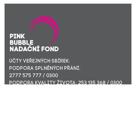
ÚČTY VEŘEJNÝCH SBÍREK:
PODPORA SPLNĚNÝCH PŘÁNÍ:
2777 575 777 / 0300
PODPORA KVALITY ŽIVOTA: 253 135 368 / 0300
ÚČET PRO FIREMNÍ DÁRCE: 449 494 944 / 0300
Nadační fond Pink Bubble, Jirečkova 10, 170 00 Praha 7,
ICO: 24296171
Zapsaný v nadačním rejstříku Městského soudu v Praze,
oddíl N, složka 908
KONTAKTUJTE NÁS: