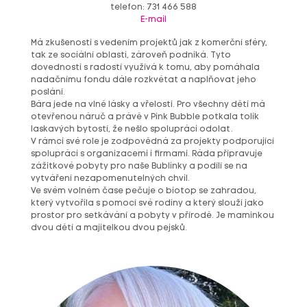
telefon: 731 466 588
E-mail
Má zkušenosti s vedením projektů jak z komerční sféry,
tak ze sociální oblasti, zároveň podniká. Tyto
dovednosti s radostí využívá k tomu, aby pomáhala
nadačnímu fondu dále rozkvétat a naplňovat jeho
poslání.
Bára jede na vlně lásky a vřelosti. Pro všechny děti má
otevřenou náruč a právě v Pink Bubble potkala tolik
laskavých bytostí, že nešlo spolupráci odolat.
V rámci své role je zodpovědná za projekty podporující
spolupráci s organizacemi i firmami. Ráda připravuje
zážitkové pobyty pro naše Bublinky a podílí se na
vytváření nezapomenutelných chvil.
Ve svém volném čase pečuje o biotop se zahradou,
který vytvořila s pomocí své rodiny a který slouží jako
prostor pro setkávání a pobyty v přírodě. Je maminkou
dvou dětí a majitelkou dvou pejsků.