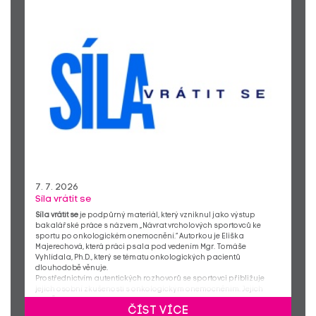
7. 7. 2026
Síla vrátit se
Síla vrátit se
je podpůrný materiál, který vzniknul jako výstup
bakalářské práce s názvem „Návrat vrcholových sportovců ke
sportu po onkologickém onemocnění.“ Autorkou je Eliška
Majerechová, která práci psala pod vedením Mgr. Tomáše
Vyhlídala, Ph.D., který se tématu onkologických pacientů
dlouhodobě věnuje.
Prostřednictvím autentických rozhovorů se sportovci přibližuje
jejich osobní zkušenosti s onkologickým onemocněním. Jejich
příběhy ukazují, že skutečná síla nespočívá jen ve sportovních
číst více
úspěších, ale především v odhodlání nevzdat se, přijmout změnu a