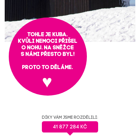
Tohle je Kuba.
Kvůli nemoci přišel
o nohu. Na Sněžce
s námi přesto byl!
Proto to děláme.
Díky Vám jsme rozdělili:
41 877 284 KČ