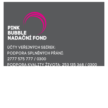
ÚČTY VEŘEJNÝCH SBÍREK:
PODPORA SPLNĚNÝCH PŘÁNÍ:
2777 575 777 / 0300
PODPORA KVALITY ŽIVOTA: 253 135 368 / 0300
ÚČET PRO FIREMNÍ DÁRCE: 449 494 944 / 0300
Nadační fond Pink Bubble, Jirečkova 10, 170 00 Praha 7,
ICO: 24296171
Zapsaný v nadačním rejstříku Městského soudu v Praze,
oddíl N, složka 908
KONTAKTUJTE NÁS: