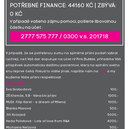
POTŘEBNÉ FINANCE: 44160 KČ | ZBÝVÁ:
0 KČ
V případě vašeho zájmu pomoci, pošlete libovolnou
částku na účet :
2777 575 777 / 0300 v.s. 201718
V případě, že se potřebnou sumu na splněné přání podaří vybrat
rychleji, než Váš dar doputuje na účet nf Pink Bubble, přiřadíme Váš
příspěvek automaticky dalšímu pacientovi, který na splnění svého
snu teprve čeká. Pokud to vidíte jinak, napište nám na
mail
a my
budeme Vaše přání respektovat.
DĚKUJEME
Eva Svobodová
100,-
ZŠ Křemže, 5.B - Vánoční přání
1000,-
MUDr. Filip Karel - a dream of Milena
1000,-
Blanka Maxová
500,-
Jiří Kozojed
5000,-
Heda Polívková - Lots of love from H&A
4000,-
Michaela Nelzová
500,-