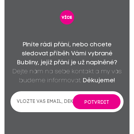
více
Plníte rádi přání, nebo chcete
sledovat příběh Vámi vybrané
Bubliny, jejíž přání je už naplněné?
Dejte nám na sebe kontakt a my vás
budeme informovat.
Děkujeme!
POTVRDIT