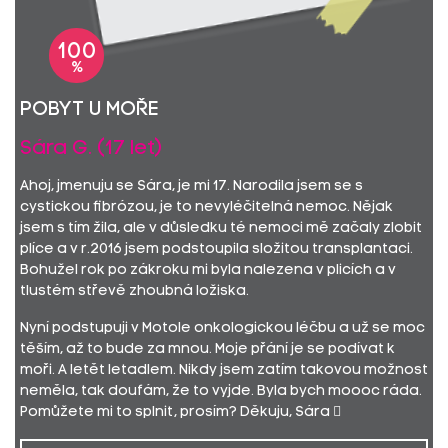
100
%
pobyt u moře
Sára G. (17 let)
Ahoj, jmenuju se Sára, je mi 17. Narodila jsem se s
cystickou fibrózou, je to nevyléčitelná nemoc. Nějak
jsem s tím žila, ale v důsledku té nemoci mě začaly zlobit
plíce a v r.2016 jsem podstoupila složitou transplantaci.
Bohužel rok po zákroku mi byla nalezena v plicích a v
tlustém střevě zhoubná ložiska.
Nyní podstupuji v Motole onkologickou léčbu a už se moc
těším, až to bude za mnou. Moje přání je se podívat k
moři. A letět letadlem. Nikdy jsem zatím takovou možnost
neměla, tak doufám, že to vyjde. Byla bych moooc ráda.
Pomůžete mi to splnit, prosím? Děkuju, Sára 