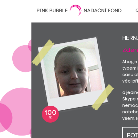
O
hern
Zdeně
Ahoj, j
typem l
času ak
věci př
a jedin
Skype a
nemocni
100
notebo
%
všem, 
POT