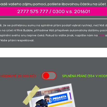
padě vašeho zájmu pomoci, pošlete libovolnou částku na účet 
2777 575 777 / 0300 v.s. 201601
ě, že se potřebnou sumu na splněné přání podaří vybrat rychleji, než Váš 
 na účet nf Pink Bubble, přiřadíme Váš příspěvek automaticky dalšímu paci
 splnění svého snu teprve čeká. Pokud to vidíte jinak, napište nám na
mail
a
Vaše přání respektovat.
v hodnotě 25 000 Kč)
SPLNĚNÁ PŘÁNÍ (554 v hodn