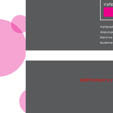
V pří
V případ
doputuje
který na
budeme 
MŮŽETE SPLNIT (1 