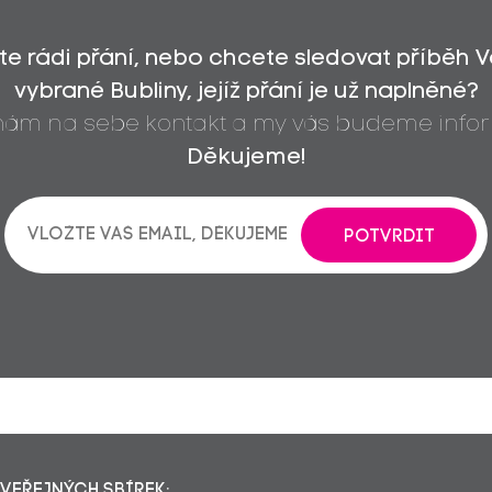
íte rádi přání, nebo chcete sledovat příběh 
vybrané Bubliny, jejíž přání je už naplněné?
 nám na sebe kontakt a my vás budeme infor
Děkujeme!
POTVRDIT
VEŘEJNÝCH SBÍREK: