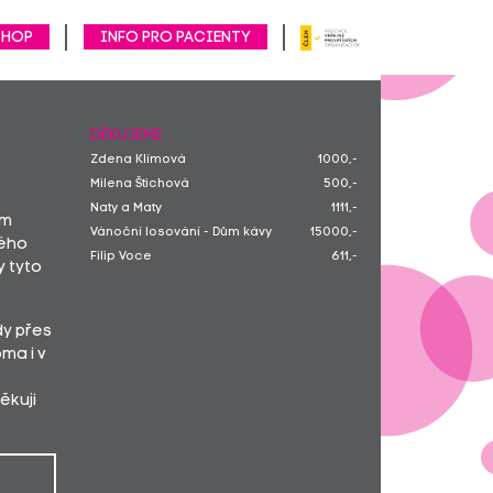
SHOP
Info pro pacienty
DĚKUJEME
Zdena Klímová
1000,-
Milena Štichová
500,-
Naty a Maty
1111,-
ím
Vánoční losování - Dům kávy
15000,-
ného
Filip Voce
611,-
y tyto
dy přes
ma i v
ěkuji