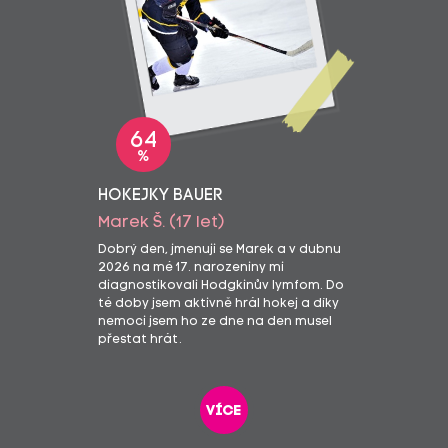
64
%
HOKEJKY BAUER
Marek Š. (17 let)
Dobrý den, jmenuji se Marek a v dubnu
2026 na mé 17. narozeniny mi
diagnostikovali Hodgkinův lymfom. Do
té doby jsem aktivně hrál hokej a díky
nemoci jsem ho ze dne na den musel
přestat hrát.
více