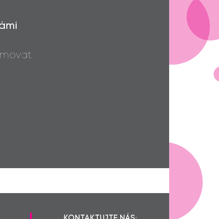
Vámi
movat.
KONTAKTUJTE NÁS: