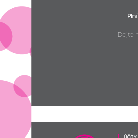
Pln
Dejte
ÚČTY 