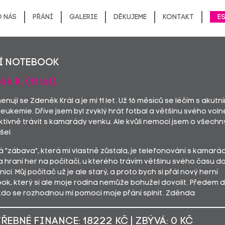
 nás
Přání
Galerie
Děkujeme
Kontakt
E
í notebook
k K. (11 let)
menuji se Zdeněk Král a je mi 11 let. Už 16 měsíců se léčím s akutn
eukemie. Dříve jsem byl zvyklý hrát fotbal a většinu svého vol
tivně trávit s kamarády venku. Ale kvůli nemoci jsem o všechn
išel
á "zábava", která mi vlastně zůstala, je telefonování s kamará
 hraní her na počitači, u kterého trávím většinu svého času do
ci. Můj počítač už je ale starý, a proto bych si přál nový herní
ok, který si ale moje rodina nemůže bohužel dovolit. Předem d
kdo se rozhodnou mi pomoci moje přání splnit. Zděnda
ŘEBNÉ FINANCE: 18222 KČ | ZBÝVÁ: 0 KČ