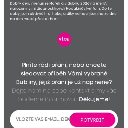
Dobrý den, jmenuji se Marek a v dubnu 2026 na mé 17.
narozeniny mi diagnostikovali Hodgkinův lymfom. Do té
doby jsem aktivně hrál hokej a díky nemoci jsem ho ze dne
na den musel přestat hrát.
více
Plníte rádi přání, nebo chcete
sledovat příběh Vámi vybrané
Bubliny, jejíž přání je už naplněné?
Dejte nám na sebe kontakt a my vás
budeme informovat.
Děkujeme!
POTVRDIT