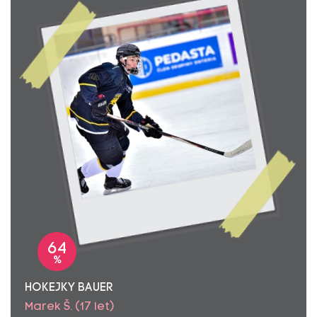
64
%
HOKEJKY BAUER
Marek Š. (17 let)