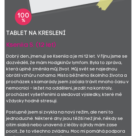
100
%
Tablet na kreslení
Kseniia S. (12 let)
Dobrý den, jmenuji se Kseniia a je mi 12 let. V říjnu jsme se
dozvěděli, že mám Hodgkinův lymfom. Byla to zpráva,
která úplně změnila můj život. Můj svět se najednou
obrátil vzhůru nohama. Místo běžného školního života a
procházek s kamarády jsem začala trávit mnoho času v
nemocnici – ležet na oddělení, jezdit na kontroly,
procházet vyšetřeními a sledovat výsledky, které mě
vždycky hodně stresují.
Postupně jsem si zvykla na nový režim, ale není to
jednoduché. Některé dny jsou těžší než jiné, někdy se
cítím slabá nebo unavená z léčby a jindy mám zase
pocit, že to všechno zvládnu. Moc mi pomáhá podpora