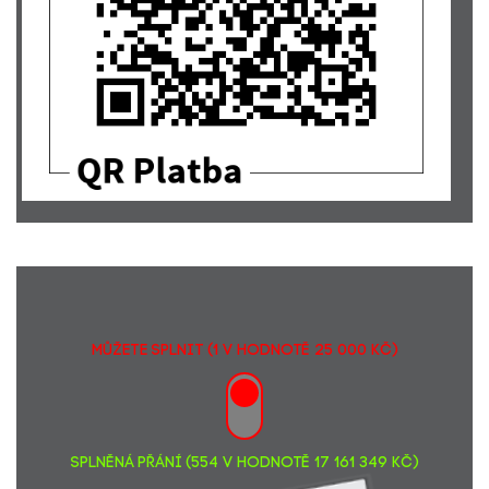
MŮŽETE SPLNIT (1 v hodnotě 25 000 Kč)
SPLNĚNÁ PŘÁNÍ (554 v hodnotě 17 161 349 Kč)