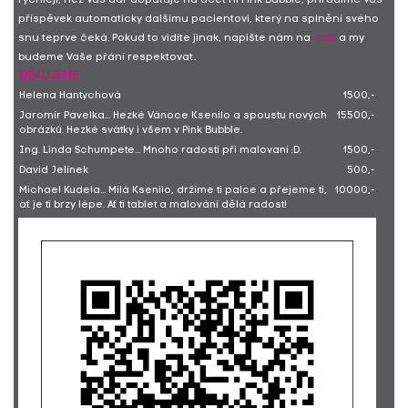
rychleji, než Váš dar doputuje na účet nf Pink Bubble, přiřadíme Váš
příspěvek automaticky dalšímu pacientovi, který na splnění svého
snu teprve čeká. Pokud to vidíte jinak, napište nám na
mail
a my
budeme Vaše přání respektovat.
DĚKUJEME
Helena Hantychová
1500,-
Jaromír Pavelka... Hezké Vánoce Ksenilo a spoustu nových
15500,-
obrázků. Hezké svátky i všem v Pink Bubble.
Ing. Linda Schumpete... Mnoho radosti při malovaní :D.
1500,-
David Jelínek
500,-
Michael Kudela... Milá Kseniio, držíme ti palce a přejeme ti,
10000,-
ať je ti brzy lépe. Ať ti tablet a malování dělá radost!