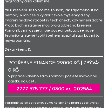
mojí rodiny a lidí kolem mě.
Miluji kreslení. Je to pro mě způsob, jak zapomenout na
nemoc, uklidnit se a vyjádřit svoje myšlenky a sny.
Tvoření mi dává radost i v těch dnech, kdy mi není dobře.
Proto bych si strašně moc přála tablet na kreslení.
Pomohl by mi rozvíjet moje dovednosti, učit se nové
techniky a hlavně tvořit i během hospitalizací, kdy mi to
nejvíc pomáhá.
Děkuji všem... K.
POTŘEBNÉ FINANCE: 29000 KČ | ZBÝVÁ:
0 KČ
V případě vašeho zájmu pomoci, pošlete libovolnou
částku na účet :
2777 575 777 / 0300 v.s. 202564
V případě, že se potřebnou sumu na splněné přání podaří vybrat