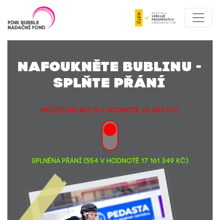
NAFOUKNĚTE BUBLINU -
SPLŇTE PŘÁNÍ
MŮŽETE SPLNIT (1 v hodnotě 25 000 Kč)
SPLNĚNÁ PŘÁNÍ (554 v hodnotě 17 161 349 Kč)