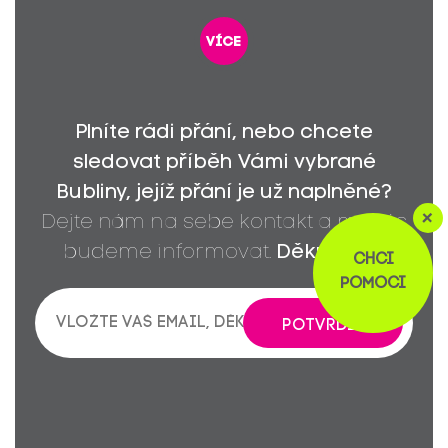
více
Plníte rádi přání, nebo chcete
sledovat příběh Vámi vybrané
Bubliny, jejíž přání je už naplněné?
+
Dejte nám na sebe kontakt a my vás
budeme informovat.
Děkujeme!
CHCI
POMOCI
POTVRDIT