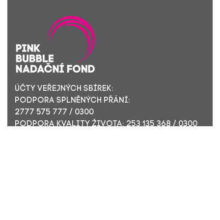
ÚČTY VEŘEJNÝCH SBÍREK:
PODPORA SPLNĚNÝCH PŘÁNÍ:
2777 575 777 / 0300
PODPORA KVALITY ŽIVOTA: 253 135 368 / 0300
ÚČET PRO FIREMNÍ DÁRCE: 449 494 944 / 0300
Nadační fond Pink Bubble, Jirečkova 10, 170 00 Praha 7,
ICO: 24296171
Zapsaný v nadačním rejstříku Městského soudu v Praze,
oddíl N, složka 908
KONTAKTUJTE NÁS: