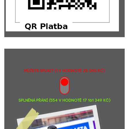
Lucie Cholevová
100,-
Ing. Tereza Janošová... Užij si fesťák, Verčo!
500,-
Milan Kalaš... na podporu "Splněných přání"
250,-
Ludvík Štefánek
1000,-
Fyzioterapie a RHB M
3000,-
Vilém Burian... Tak na ten příští festival holky, užijte si ho :).
1000,-
Hlavně zdraví Veru :)!
Daniela Fajtšáková
100,-
MUDr. Lenka Páralová
500,-
MŮŽETE SPLNIT (1 v hodnotě 25 000 Kč)
SPLNĚNÁ PŘÁNÍ (554 v hodnotě 17 161 349 Kč)