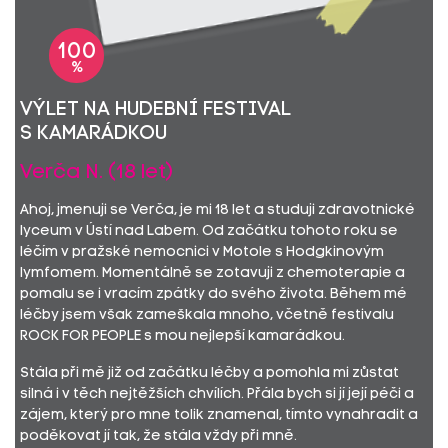
100
%
Výlet na hudební festival
s kamarádkou
Verča N. (18 let)
Ahoj, jmenuji se Verča, je mi 18 let a studuji zdravotnické
lyceum v Ústí nad Labem. Od začátku tohoto roku se
léčím v pražské nemocnici v Motole s Hodgkinovým
lymfomem. Momentálně se zotavuji z chemoterapie a
pomalu se i vracím zpátky do svého života. Během mé
léčby jsem však zameškala mnoho, včetně festivalu
ROCK FOR PEOPLE s mou nejlepší kamarádkou.
Stála při mě již od začátku léčby a pomohla mi zůstat
silná i v těch nejtěžších chvílích. Přála bych si jí její péči a
zájem, který pro mne tolik znamenal, tímto vynahradit a
poděkovat jí tak, že stála vždy při mně.