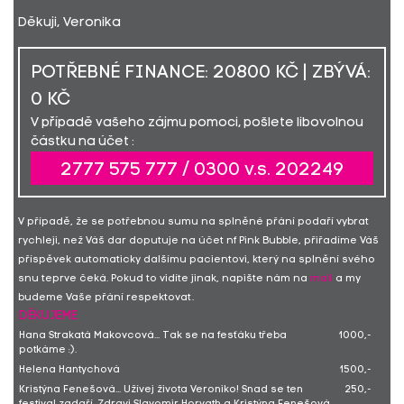
Děkuji, Veronika
POTŘEBNÉ FINANCE: 20800 KČ | ZBÝVÁ:
0 KČ
V případě vašeho zájmu pomoci, pošlete libovolnou
částku na účet :
2777 575 777 / 0300 v.s. 202249
V případě, že se potřebnou sumu na splněné přání podaří vybrat
rychleji, než Váš dar doputuje na účet nf Pink Bubble, přiřadíme Váš
příspěvek automaticky dalšímu pacientovi, který na splnění svého
snu teprve čeká. Pokud to vidíte jinak, napište nám na
mail
a my
budeme Vaše přání respektovat.
DĚKUJEME
Hana Strakatá Makovcová... Tak se na fesťáku třeba
1000,-
potkáme :).
Helena Hantychová
1500,-
Kristýna Fenešová... Užívej života Veroniko! Snad se ten
250,-