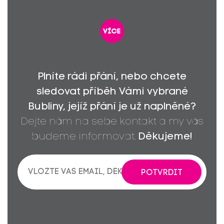
více
Plníte rádi přání, nebo chcete
sledovat příběh Vámi vybrané
Bubliny, jejíž přání je už naplněné?
Dejte nám na sebe kontakt a my vás
budeme informovat.
Děkujeme!
POTVRDIT