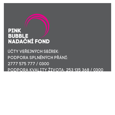
ÚČTY VEŘEJNÝCH SBÍREK:
PODPORA SPLNĚNÝCH PŘÁNÍ:
2777 575 777 / 0300
PODPORA KVALITY ŽIVOTA: 253 135 368 / 0300
ÚČET PRO FIREMNÍ DÁRCE: 449 494 944 / 0300
Nadační fond Pink Bubble, Jirečkova 10, 170 00 Praha 7,
ICO: 24296171
Zapsaný v nadačním rejstříku Městského soudu v Praze,
oddíl N, složka 908
KONTAKTUJTE NÁS: