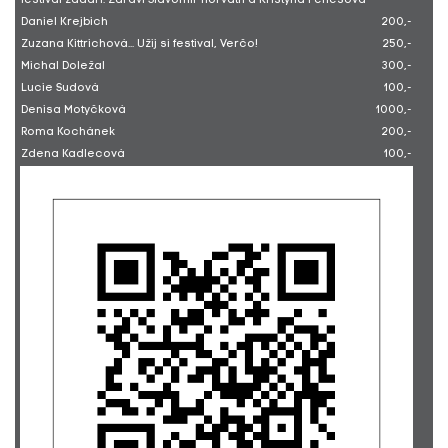
festival zadaří. Zdravi Slavomir Horvath a Kristýna Fenešová
Daniel Krejbich
200,-
Zuzana Kittrichová... Užij si festival, Verčo!
250,-
Michal Doležal
300,-
Lucie Sudová
100,-
Denisa Motyčková
1000,-
Roma Kochánek
200,-
Zdena Kadlecová
100,-
Petr Skřiváček
750,-
Roman Špelina
300,-
Alexis Jalamudis
500,-
Veronika Hlasová
1000,-
Tomáš Trnka... ZŠ Square - dobročinný prodej obrazů pro
2000,-
Pink Bubble
Lucie Musilová... ZŠ Square - dobročinný prodej obrazů pro
500,-
Pink Bubble
Petra Mirovská... ZŠ Square - dobročinný prodej obrazů pro
1500,-
Pink Bubble
Lucie Čermáková
1500,-
Daniela Písařovicová
300,-
Adriána Pagáčová... ZŠ Square - dobročinný prodej obrazů
1100,-
pro Pink Bubble