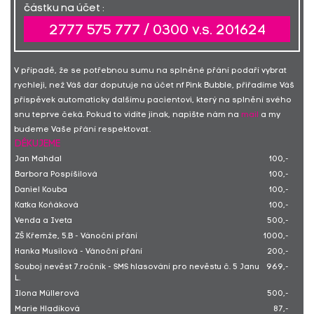
částku na účet :
2777 575 777 / 0300 v.s. 201624
V případě, že se potřebnou sumu na splněné přání podaří vybrat
rychleji, než Váš dar doputuje na účet nf Pink Bubble, přiřadíme Váš
příspěvek automaticky dalšímu pacientovi, který na splnění svého
snu teprve čeká. Pokud to vidíte jinak, napište nám na
mail
a my
budeme Vaše přání respektovat.
DĚKUJEME
Jan Mahdal
100,-
Barbora Pospíšilová
100,-
Daniel Kouba
100,-
Katka Koňáková
100,-
Venda a Iveta
500,-
ZŠ Křemže, 5.B - Vánoční přání
1000,-
Hanka Musilová - Vánoční přání
200,-
Souboj nevěst 7.ročník - SMS hlasování pro nevěstu č. 5 Janu
969,-
L.
Ilona Müllerová
500,-
Marie Hladíková
87,-