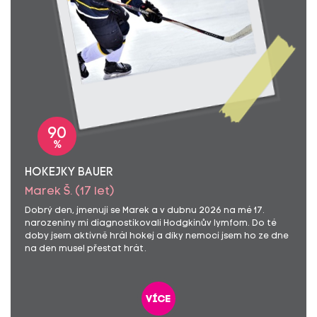
90
%
HOKEJKY BAUER
Marek Š. (17 let)
Dobrý den, jmenuji se Marek a v dubnu 2026 na mé 17.
narozeniny mi diagnostikovali Hodgkinův lymfom. Do té
doby jsem aktivně hrál hokej a díky nemoci jsem ho ze dne
na den musel přestat hrát.
více