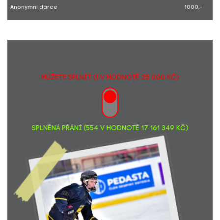
Anonymní dárce
1000,-
Klára Kubátová
200,-
Spolek rodičů a přátel školy ZŠ Mikoláše Alše Praha -
1075,-
Suchdol
Eva Svobodová
100,-
DĚTI ZE ZŠ ANTONÍNA ČERMÁKA, 2.A
100,-
Zuzana Tomková... pro Bublinky
200,-
MŮŽETE SPLNIT (1 v hodnotě 25 000 Kč)
Ing. Pavel Šaroch... Podpora splněných přání "ROBERT 50"
2369,-
Kamila Kramná
400,-
Dana a Slávek
1000,-
Tereza Švihlová
100,-
Žaneta Hendrychová
100,-
SPLNĚNÁ PŘÁNÍ (554 v hodnotě 17 161 349 Kč)
Alena Čermáková
100,-
Jana Eflerová
100,-