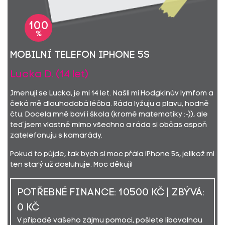
100
%
mobilní telefon iPhone 5s
Lucka D. (14 let)
Jmenuji se Lucka, je mi 14 let. Našli mi Hodgkinův lymfom a
čeká mě dlouhodobá léčba. Ráda lyžuju a plavu, hodně
čtu. Docela mně baví i škola (kromě matematiky :-)), ale
teď jsem vlastně mimo všechno a ráda si občas aspoň
zatelefonuju s kamarády.
Pokud to půjde, tak bych si moc přála iPhone 5s, jelikož mi
ten starý už dosluhuje. Moc děkuji!
POTŘEBNÉ FINANCE: 10500 KČ | ZBÝVÁ:
0 KČ
V případě vašeho zájmu pomoci, pošlete libovolnou