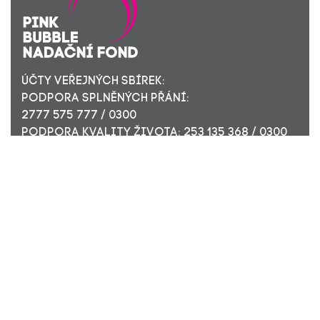
ÚČTY VEŘEJNÝCH SBÍREK:
PODPORA SPLNĚNÝCH PŘÁNÍ:
2777 575 777 / 0300
PODPORA KVALITY ŽIVOTA: 253 135 368 / 0300
ÚČET PRO FIREMNÍ DÁRCE: 449 494 944 / 0300
Nadační fond Pink Bubble, Jirečkova 10, 170 00 Praha 7,
ICO: 24296171
Zapsaný v nadačním rejstříku Městského soudu v Praze,
oddíl N, složka 908
KONTAKTUJTE NÁS: