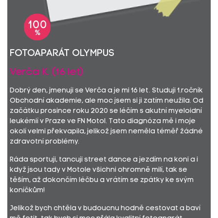
100
%
Fotoaparát Olympus
Verča K. (16 let)
Dobrý den, jmenuji se Verča a je mi 16 let. Studuji 1.ročník
Obchodní akademie, ale moc jsem si ji zatím neužila. Od
začátku prosince roku 2020 se léčím s akutní myeloidní
leukémií v Praze ve FN Motol. Tato diagnóza mě i moje
okolí velmi překvapila, jelikož jsem neměla téměř žádné
zdravotní problémy.
Ráda sportuji, tancuji street dance a jezdím na koni a i
když jsou tady v Motole všichni ohromně milí, tak se
těším, až dokončím léčbu a vrátím se zpátky ke svým
koníčkům!
Jelikož bych chtěla v budoucnu hodně cestovat a baví