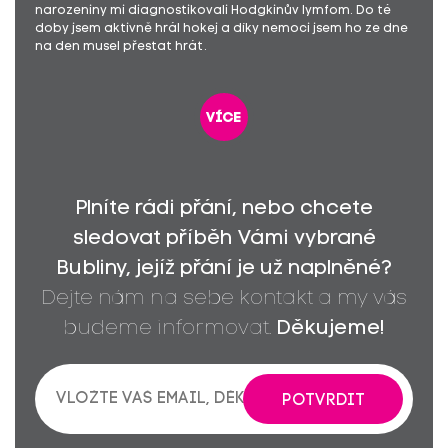
narozeniny mi diagnostikovali Hodgkinův lymfom. Do té
doby jsem aktivně hrál hokej a díky nemoci jsem ho ze dne
na den musel přestat hrát.
více
Plníte rádi přání, nebo chcete
sledovat příběh Vámi vybrané
Bubliny, jejíž přání je už naplněné?
Dejte nám na sebe kontakt a my vás
budeme informovat.
Děkujeme!
POTVRDIT