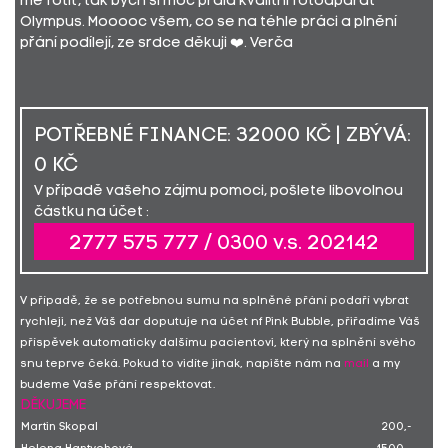
mě fotit, tak bych si moc přála kvalitní fotoaparát
Olympus. Mooooc všem, co se na téhle práci a plnění
přání podílejí, ze srdce děkuji ❤️. Verča
POTŘEBNÉ FINANCE: 32000 KČ | ZBÝVÁ:
0 KČ
V případě vašeho zájmu pomoci, pošlete libovolnou
částku na účet :
2777 575 777 / 0300 v.s. 202142
V případě, že se potřebnou sumu na splněné přání podaří vybrat
rychleji, než Váš dar doputuje na účet nf Pink Bubble, přiřadíme Váš
příspěvek automaticky dalšímu pacientovi, který na splnění svého
snu teprve čeká. Pokud to vidíte jinak, napište nám na
mail
a my
budeme Vaše přání respektovat.
DĚKUJEME
Martin Skopal
200,-