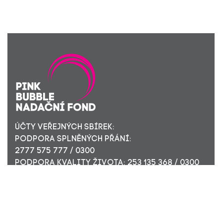
ÚČTY VEŘEJNÝCH SBÍREK:
PODPORA SPLNĚNÝCH PŘÁNÍ:
2777 575 777 / 0300
PODPORA KVALITY ŽIVOTA: 253 135 368 / 0300
ÚČET PRO FIREMNÍ DÁRCE: 449 494 944 / 0300
Nadační fond Pink Bubble, Jirečkova 10, 170 00 Praha 7,
ICO: 24296171
Zapsaný v nadačním rejstříku Městského soudu v Praze,
oddíl N, složka 908