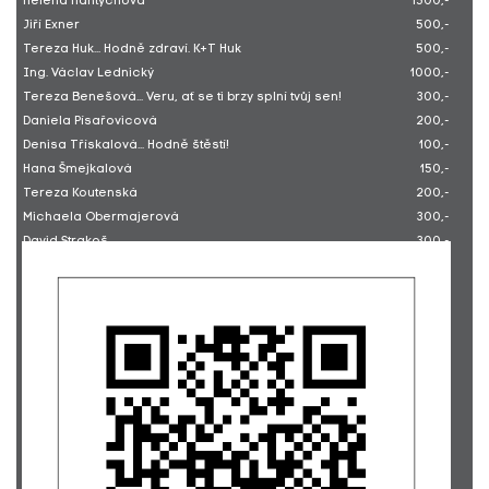
Helena Hantychová
1500,-
Jiří Exner
500,-
Tereza Huk... Hodně zdraví. K+T Huk
500,-
Ing. Václav Lednický
1000,-
Tereza Benešová... Veru, ať se ti brzy splní tvůj sen!
300,-
Daniela Písařovicová
200,-
Denisa Třískalová... Hodně štěstí!
100,-
Hana Šmejkalová
150,-
Tereza Koutenská
200,-
Michaela Obermajerová
300,-
David Strakoš
300,-
Martina Musilová
100,-
Jan Kyselý... jménem Viléma Buriana
2000,-
Miroslav Zálešák
150,-
Robert Poledník... 21 Kč každý den oko bere
210,-
Jakub Horský
400,-
Sabina Schweinerová
250,-
Roman Špelina... Držíme palce a přejeme brzké uzdravení!
500,-
Libuše Záborcová... 2.222 km pro Bublinky
153,-
Kristýna Mlčúchová... 2.222 km pro Bublinky
100,-
Milan Kalaš... Na podporu Splněných přání.
250,-