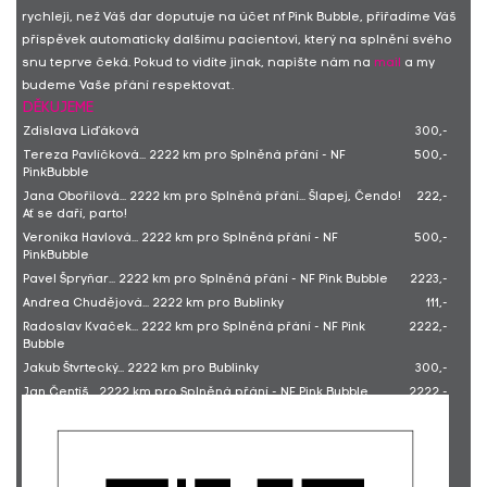
rychleji, než Váš dar doputuje na účet nf Pink Bubble, přiřadíme Váš
příspěvek automaticky dalšímu pacientovi, který na splnění svého
snu teprve čeká. Pokud to vidíte jinak, napište nám na
mail
a my
budeme Vaše přání respektovat.
DĚKUJEME
Zdislava Liďáková
300,-
Tereza Pavlíčková... 2222 km pro Splněná přání - NF
500,-
PinkBubble
Jana Obořilová... 2222 km pro Splněná přání... Šlapej, Čendo!
222,-
Ať se daří, parto!
Veronika Havlová... 2222 km pro Splněná přání - NF
500,-
PinkBubble
Pavel Špryňar... 2222 km pro Splněná přání - NF Pink Bubble
2223,-
Andrea Chudějová... 2222 km pro Bublinky
111,-
Radoslav Kvaček... 2222 km pro Splněná přání - NF Pink
2222,-
Bubble
Jakub Štvrtecký... 2222 km pro Bublinky
300,-
Jan Čentíš... 2222 km pro Splněná přání - NF Pink Bubble
2222,-
Helena Hantychová
1500,-
Lucie Cholevová
100,-
Ondřej Sklenář... 2222 km pro Splněná přání - NF Pink Bubble
1000,-