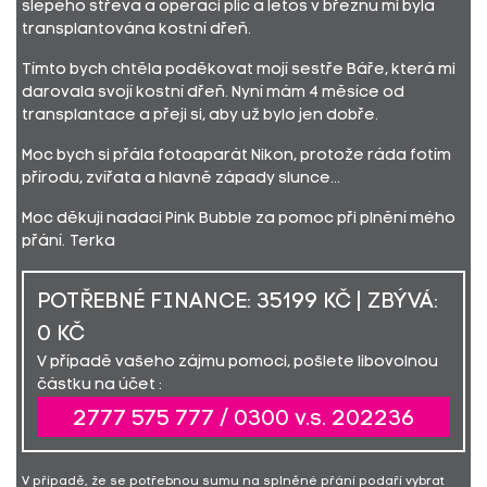
slepého střeva a operaci plic a letos v březnu mi byla
transplantována kostní dřeň.
Tímto bych chtěla poděkovat mojí sestře Báře, která mi
darovala svojí kostní dřeň. Nyní mám 4 měsíce od
transplantace a přeji si, aby už bylo jen dobře.
Moc bych si přála fotoaparát Nikon, protože ráda fotím
přírodu, zvířata a hlavně západy slunce...
Moc děkuji nadaci Pink Bubble za pomoc při plnění mého
přání. Terka
POTŘEBNÉ FINANCE: 35199 KČ | ZBÝVÁ:
0 KČ
V případě vašeho zájmu pomoci, pošlete libovolnou
částku na účet :
2777 575 777 / 0300 v.s. 202236
V případě, že se potřebnou sumu na splněné přání podaří vybrat