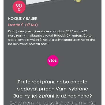
90
%
HOKEJKY BAUER
Marek Š. (17 let)
Dobrý den, jmenuji se Marek a v dubnu 2026 na mé 17.
narozeniny mi diagnostikovali Hodgkinův lymfom. Do té
doby jsem aktivně hrál hokej a díky nemoci jsem ho ze dne
na den musel přestat hrát.
více
Plníte rádi přání, nebo chcete
sledovat příběh Vámi vybrané
Bubliny, jejíž přání je už naplněné?
Dejte nám na sebe kontakt a my vás