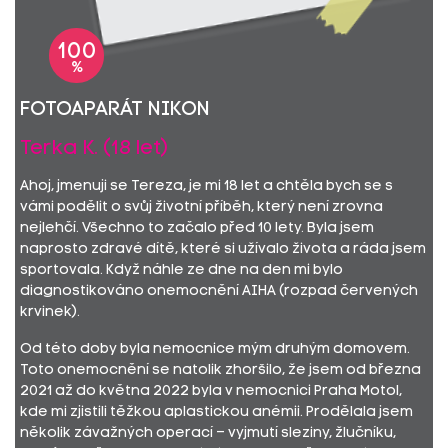
100
%
Fotoaparát Nikon
Terka K. (18 let)
Ahoj, jmenuji se Tereza, je mi 18 let a chtěla bych se s
vámi podělit o svůj životní příběh, který není zrovna
nejlehčí. Všechno to začalo před 10 lety. Byla jsem
naprosto zdravé dítě, které si užívalo života a ráda jsem
sportovala. Když náhle ze dne na den mi bylo
diagnostikováno onemocnění AIHA (rozpad červených
krvinek).
Od této doby byla nemocnice mým druhým domovem.
Toto onemocnění se natolik zhoršilo, že jsem od března
2021 až do května 2022 byla v nemocnici Praha Motol,
kde mi zjistili těžkou aplastickou anémii. Prodělala jsem
několik závažných operací – vyjmutí sleziny, žlučníku,