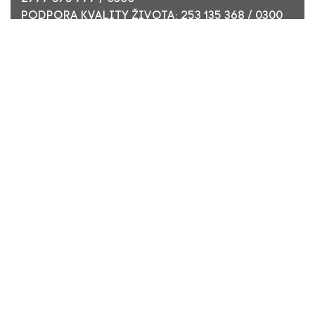
PODPORA KVALITY ŽIVOTA: 253 135 368 / 0300
ÚČET PRO FIREMNÍ DÁRCE: 449 494 944 / 0300
Nadační fond Pink Bubble, Jirečkova 10, 170 00 Praha 7,
ICO: 24296171
Zapsaný v nadačním rejstříku Městského soudu v Praze,
oddíl N, složka 908
KONTAKTUJTE NÁS:
JSME TADY PRO VÁS
PROUDLY DESIGNED AND CODED BY AD13 Group