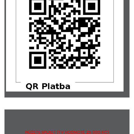
Milena Dušková
200,-
Olga Broncová... Terezce od Klárky. Hodně štěstí!!!
250,-
Yveta Helešicová
1000,-
Radomír Faltys
428,-
Michal Doležal
300,-
Petra Ruberto... Nikon pro bublinku Terezku
500,-
Jiří Adámek... Přeji brzké uzdravení.
200,-
Robert Poledník... 21 Kč každý den oko bere
210,-
Hana Hájková... 2222 km pro Splněná přání, dražba čelenky
1821,-
na Metrostav Handy Cyklo Maratonu
Jitka Smetanová... pro Terezku
500,-
Zuzana Binderová
500,-
Jan Linhart
200,-
Věra Váňová... Terka K .
500,-
Kateřina Váňová... Pro Terku Kofferovou od Kačky Váňové
300,-
Ludmila Chriašteľová... Memoriál Dana Čelůstky
1000,-
Martina Jochmanová
300,-
Vendulka Vostruhová... Přeji hodně zdravíčka. Korunky i za
300,-
mojí holčičku Lindulku, která na nás dohlíží z nebíčka. Pink
Bubble jí taky splnil přání.
Petra Mikešová
150,-
MŮŽETE SPLNIT (1 v hodnotě 25 000 Kč)
David Tomasch
300,-