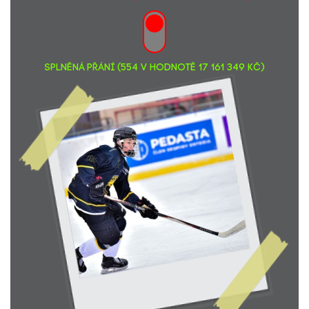
Lenka Rypová... Pro zachycení jedinečných okamžiků.
1500,-
Jiří Benáček
650,-
Sabina Schweinerová
300,-
Michal Hojsák
200,-
SPLNĚNÁ PŘÁNÍ (554 v hodnotě 17 161 349 Kč)
Martina Bumbová... Bumbi
500,-
Markéta Štěpánková
500,-
Tomáš Kula... pro Terezu od Profi Radio Taxi Karviná
3600,-
Ticketmaster ČR, a.s.... Poukázky na dobro za červenec 2022
7790,-