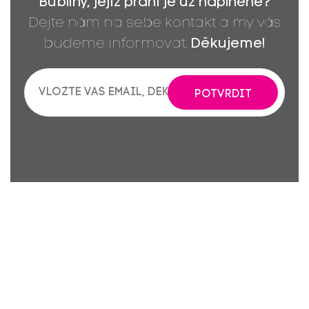
Bubliny, jejíž přání je už naplněné?
Dejte nám na sebe kontakt a my vás
budeme informovat.
Děkujeme!
POTVRDIT