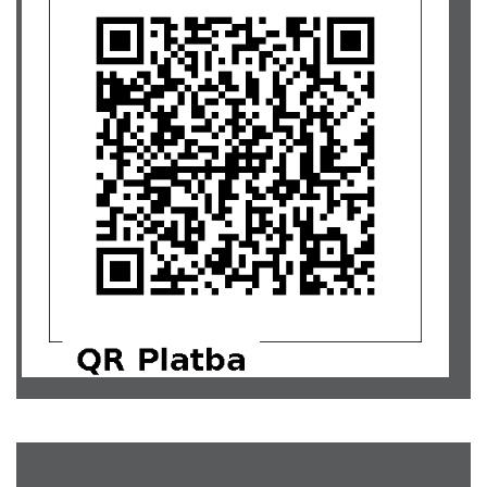
Dana Sokolová... Užij si to, Kubo!
1000,-
Zbyněk Kysilka
500,-
Hana Plachá... Držím palce!
1000,-
Zdeněk Pešek... Bojuj a nikdy to nevzdávej!
1000,-
Martin Jakeš... Nepřestávej snít!
1212,-
Mgr. Vladimír Mayer... Číslo 23 žije a poletí.
1230,-
Ladislava Rennerová... Šťastnou cestu!
5000,-
Bc. Jaroslava Jahelková... Kubajsi, užij si to!
1000,-
Jan Křivánek... Užij si to!
500,-
Michael Soukup
500,-
Marie Rysová... Sny se mají plnit a ty se drž, Rysáci
1000,-
Mgr. Jana Oubrechtová
2000,-
David Šteffel... Šteffelovi
500,-
Pavla Perlíková...Kubí, posílám objetí a přeji ,ať se Ti splní
200,-
sen!
Jiří Wiesner... Pošli fotku z USA.
5000,-
Lucie Zemanová... Užij si to tam, Kubo!
100,-
Petra Imrišková
200,-
MUDr. Petra Bedenková
2000,-
MUDr. Dana Procházková
1000,-
Michaela Kubíková... Šťastnou cestu :-).
300,-