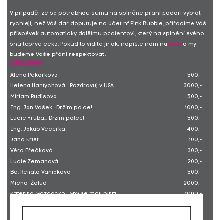
V případě, že se potřebnou sumu na splněné přání podaří vybrat
rychleji, než Váš dar doputuje na účet nf Pink Bubble, přiřadíme Váš
příspěvek automaticky dalšímu pacientovi, který na splnění svého
snu teprve čeká. Pokud to vidíte jinak, napište nám na
mail
a my
budeme Vaše přání respektovat.
DĚKUJEME
Alena Pekárková
500,-
Helena Hantychová... Pozdravuj v USA
3000,-
Miriam Rudisová
500,-
Ing. Jan Vašek... Držím palce!
1000,-
Lucie Hrubá... Držím palce!
500,-
Ing. Jakub Večerka
400,-
Jana Krist
100,-
Věra Břečková
300,-
Lucie Zemanová
200,-
Bc. Renata Vaníčková
500,-
Michal Žalud
2000,-
Kateřina Gazdačko... Sny se mají plnit!
1000,-
Kamila Holečková
1000,-
Jan Maděra... Užij si to v USA.
500,-