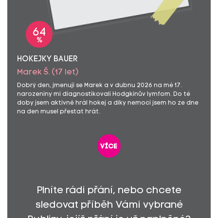
Blanka Žitná
1100,-
Stanislava Mudrová... Sny se mají plnit. Tak si Kubo ten svůj
500,-
krásně užij.
64
Jana Červená
300,-
%
Vladimíra Kučerová
500,-
Zuzana Bartošová
250,-
HOKEJKY BAUER
Marek Š. (17 let)
Dobrý den, jmenuji se Marek a v dubnu 2026 na mé 17.
narozeniny mi diagnostikovali Hodgkinův lymfom. Do té
doby jsem aktivně hrál hokej a díky nemoci jsem ho ze dne
na den musel přestat hrát.
více
Plníte rádi přání, nebo chcete
sledovat příběh Vámi vybrané