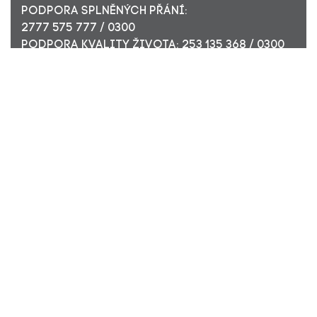
PODPORA SPLNĚNÝCH PŘÁNÍ:
2777 575 777 / 0300
PODPORA KVALITY ŽIVOTA: 253 135 368 / 0300
ÚČET PRO FIREMNÍ DÁRCE: 449 494 944 / 0300
Nadační fond Pink Bubble, Jirečkova 10, 170 00 Praha 7,
ICO: 24296171
Zapsaný v nadačním rejstříku Městského soudu v Praze,
oddíl N, složka 908
KONTAKTUJTE NÁS:
JSME TADY PRO VÁS