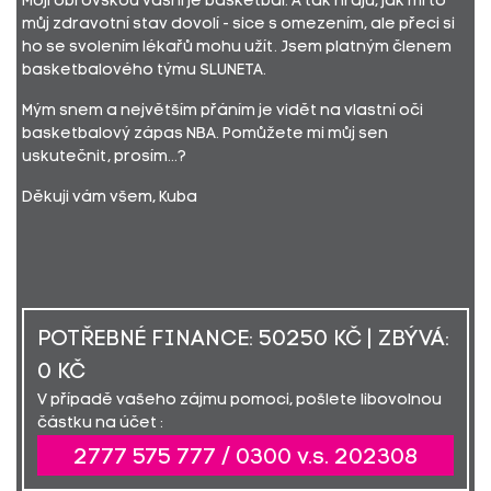
Mojí obrovskou vášní je basketbal. A tak hraju, jak mi to
můj zdravotní stav dovolí - sice s omezením, ale přeci si
ho se svolením lékařů mohu užít. Jsem platným členem
basketbalového týmu SLUNETA.
Mým snem a největším přáním je vidět na vlastní oči
basketbalový zápas NBA. Pomůžete mi můj sen
uskutečnit, prosím...?
Děkuji vám všem, Kuba
POTŘEBNÉ FINANCE: 50250 KČ | ZBÝVÁ:
0 KČ
V případě vašeho zájmu pomoci, pošlete libovolnou
částku na účet :
2777 575 777 / 0300 v.s. 202308