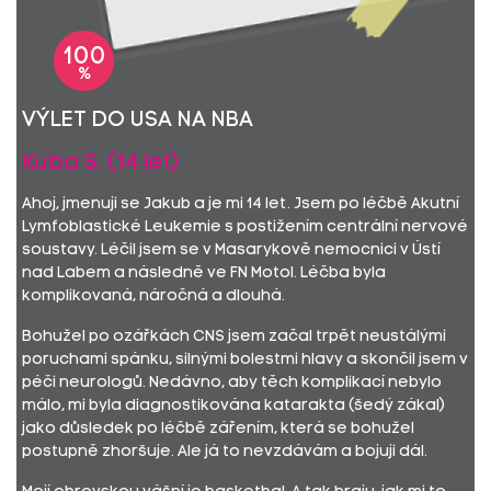
100
%
Výlet do USA na NBA
Kuba S. (14 let)
Ahoj, jmenuji se Jakub a je mi 14 let. Jsem po léčbě Akutní
Lymfoblastické Leukemie s postižením centrální nervové
soustavy. Léčil jsem se v Masarykově nemocnici v Ústí
nad Labem a následně ve FN Motol. Léčba byla
komplikovaná, náročná a dlouhá.
Bohužel po ozářkách CNS jsem začal trpět neustálými
poruchami spánku, silnými bolestmi hlavy a skončil jsem v
péči neurologů. Nedávno, aby těch komplikací nebylo
málo, mi byla diagnostikována katarakta (šedý zákal)
jako důsledek po léčbě zářením, která se bohužel
postupně zhoršuje. Ale já to nevzdávám a bojuji dál.