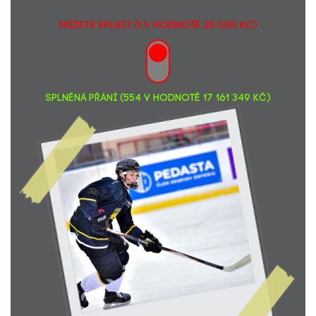
Renáta Šejblová
1000,-
MŮŽETE SPLNIT (1 v hodnotě 25 000 Kč)
Michaela Tvrdíková
558,-
Tomáš Kupec... . Sny se mají plnit, nejen o Vánocích. Hezky si
1000,-
to tam užij Kubo!
Petra Bařinková... Šťastnou cestu!
500,-
Anna Bažantová
500,-
SPLNĚNÁ PŘÁNÍ (554 v hodnotě 17 161 349 Kč)
Michal Stejskal... Od Vikis.ka :-)
2000,-
Adéla Hladká
200,-
Renáta Pajkrtová... Hodně štěstí!
200,-
Hanna Dolejšová
100,-
Zuzana Zemancová... Užij si to!
200,-
Marcela Hladká
500,-
Vojtěch Čech... Drž se a užij si to!
500,-
Andrea Haladyová
500,-
Jitka Řezníčková
500,-
Michal Doležal... Kuba výlet na basket
300,-
Klára Nováčková K.N... Hodně zdraví a užij si USA.
100,-
Pavel Nováček a rodina Nováčkova... Kubo, užij si to!
500,-
Jana Hlavatá... Šťastnou cestu.
600,-
Marek Jiskra... Od tajného ctitele :-).
1100,-