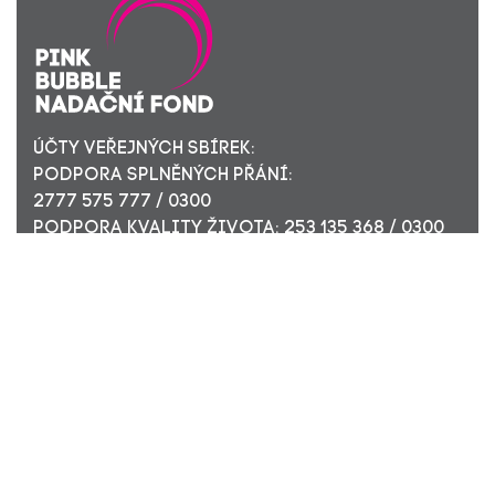
ÚČTY VEŘEJNÝCH SBÍREK:
PODPORA SPLNĚNÝCH PŘÁNÍ:
2777 575 777 / 0300
PODPORA KVALITY ŽIVOTA: 253 135 368 / 0300
ÚČET PRO FIREMNÍ DÁRCE: 449 494 944 / 0300
Nadační fond Pink Bubble, Jirečkova 10, 170 00 Praha 7,
ICO: 24296171
Zapsaný v nadačním rejstříku Městského soudu v Praze,
oddíl N, složka 908
KONTAKTUJTE NÁS: