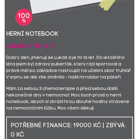
100
%
herní notebook
Lukáš V. (16 let)
Dobrý den, jmenuji se Lukáš a je mi 16 let. Do letošního
léta jsem byl zdravý puberťák, který rád sportoval a
právě měl po základce nastoupit na učební obor truhlář.
V srpnu se ale vše změnilo - našli mi nádor na páteři.
Mám za sebou 3 chemoterapie a před sebou další
nekonečné dny v nemocnici. Moc bych prosil o herní
notebook, abych si zkrátil hrou dlouhé hodiny strávené
na nemocničním lůžku. Moc všem děkuji.
POTŘEBNÉ FINANCE: 19000 KČ | ZBÝVÁ:
0 KČ