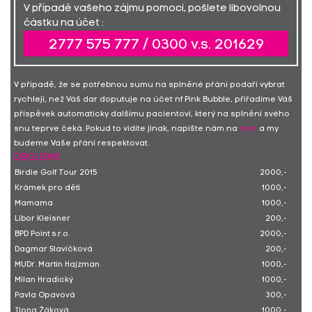
V případě vašeho zájmu pomoci, pošlete libovolnou
částku na účet :
2777 575 777 / 0300 v.s. 201629
V případě, že se potřebnou sumu na splněné přání podaří vybrat
rychleji, než Váš dar doputuje na účet nf Pink Bubble, přiřadíme Váš
příspěvek automaticky dalšímu pacientovi, který na splnění svého
snu teprve čeká. Pokud to vidíte jinak, napište nám na
mail
a my
budeme Vaše přání respektovat.
DĚKUJEME
Birdie Golf Tour 2015
2000,-
Krámek pro děti
1000,-
Mamama
1000,-
Libor Kleisner
200,-
BPD Point s.r.o.
2000,-
Dagmar Slavíčková
200,-
MUDr. Martin Hajzman
1000,-
Milan Hradický
1000,-
Pavla Opavová
300,-
Ilona Žáková
1000,-