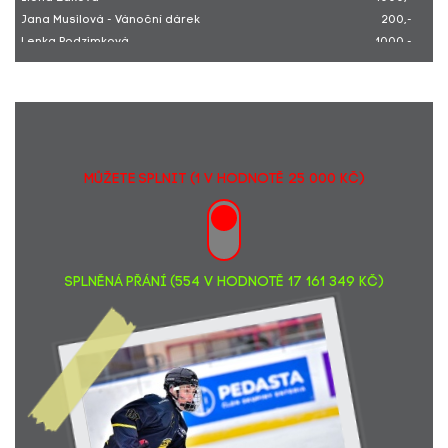
Jana Musilová - Vánoční dárek
200,-
Lenka Podzimková
1000,-
Eva Baxová
1000,-
Anonymní dárce
1000,-
Ardeco Interier
5600,-
Zuzana Srovnalová
300,-
Eva Svobodová
100,-
Anonymní dárce
30,-
MŮŽETE SPLNIT (1 v hodnotě 25 000 Kč)
Jana Kovaříková
70,-
SPLNĚNÁ PŘÁNÍ (554 v hodnotě 17 161 349 Kč)