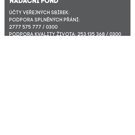
ÚČTY VEŘEJNÝCH SBÍREK:
PODPORA SPLNĚNÝCH PŘÁNÍ:
2777 575 777 / 0300
PODPORA KVALITY ŽIVOTA: 253 135 368 / 0300
ÚČET PRO FIREMNÍ DÁRCE: 449 494 944 / 0300
Nadační fond Pink Bubble, Jirečkova 10, 170 00 Praha 7,
ICO: 24296171
Zapsaný v nadačním rejstříku Městského soudu v Praze,
oddíl N, složka 908
KONTAKTUJTE NÁS:
JSME TADY PRO VÁS