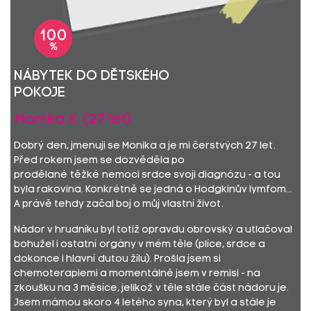
100
%
Nábytek do dětského
pokoje
Monika K. (27 let)
Dobrý den, jmenuji se Monika a je mi čerstvých 27 let.
Před rokem jsem se dozvěděla po
prodělané těžké nemoci srdce svoji diagnózu - a tou
byla rakovina. Konkrétně se jedná o Hodgkinův lymfom...
A právě tehdy začal boj o můj vlastní život.
Nádor v hrudníku byl totiž opravdu obrovský a utlačoval
bohužel i ostatní orgány v mém těle (plíce, srdce a
dokonce i hlavní dutou žílu). Prošla jsem si
chemoterapiemi a momentálně jsem v remisi - na
zkoušku na 3 měsíce, jelikož v těle stále část nádoru je.
Jsem mámou skoro 4 letého syna, který byl a stále je