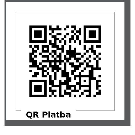
Bianka Bauerová... Mnoho síly a držíme palce, ať je brzo
500,-
dobře <3
Michal Onderka... Hodně štěstí!
200,-
Alena Pekárková
500,-
Šárka Simonidesová
574,-
Alisa Kushnareva... Hodně lásky!
200,-
Lenka a Slávka Levická... Pro Moniku a jejího synka :)
1000,-
Klára Bodnár
226,-
Lucie Cholevová
100,-
Roman Kochánek
200,-