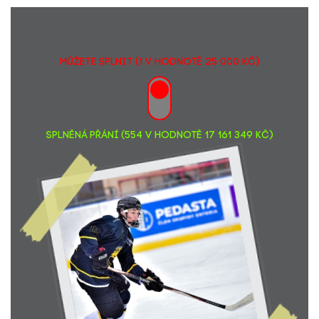
MŮŽETE SPLNIT (1 v hodnotě 25 000 Kč)
SPLNĚNÁ PŘÁNÍ (554 v hodnotě 17 161 349 Kč)