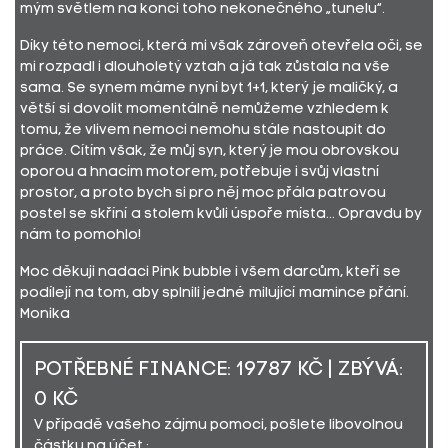
mým světlem na konci toho nekonečného „tunelu“.
Díky této nemoci, která mi však zároveň otevřela oči, se
mi rozpadl i dlouholetý vztah a já tak zůstala na vše
sama. Se synem máme nyní byt 1+1, který je maličký, a
větší si dovolit momentálně nemůžeme vzhledem k
tomu, že vlivem nemoci nemohu stále nastoupit do
práce. Cítím však, že můj syn, který je mou obrovskou
oporou a hnacím motorem, potřebuje i svůj vlastní
prostor, a proto bych si pro něj moc přála patrovou
postel se skříní a stolem kvůli úspoře místa... Opravdu by
nám to pomohlo!
Moc děkuji nadaci Pink bubble i všem darcům, kteří se
podílejí na tom, aby splnili jedné milující mamince přání.
Monika
POTŘEBNÉ FINANCE: 19787 KČ | ZBÝVÁ:
0 KČ
V případě vašeho zájmu pomoci, pošlete libovolnou
částku na účet :