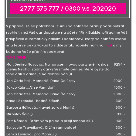
2777 575 777 / 0300 v.s. 202020
V případě, že se potřebnou sumu na splněné přání podaří vybrat
rychleji, než Váš dar doputuje na účet nf Pink Bubble, přiřadíme Váš
příspěvek automaticky dalšímu pacientovi, který na splnění svého
snu teprve čeká. Pokud to vidíte jinak, napište nám na
mail
a my
budeme Vaše přání respektovat.
DĚKUJEME
Mgr. Denisa Novotná... Na narozeninovou party zněl rozkaz
8254,-
jasně: Nechci žádný dárky. Vezměte peníze, které byste do
toho dali a dáme je na dobrou věc ;)!
Jan Chriašteľ... Memoriál Dana Čelůstky
2000,-
Jakub Kábrt... Ať se Vám daří!
1000,-
Jan Chriašteľ... Memoriál Dana Čelůstky
3000,-
Hana Lázeňská... Hodně štěstí!
300,-
Barbora Hájková... Hlavně zdraví Moni :)
500,-
Miroslav Šolc ;)
333,-
Petr Němec... Držím vám palce a přeji mnoho sil :).
100,-
Bc. Lucie Trávníková... Držím vám palce!
300,-
Lenka Levická... pro Moniku :)
500,-