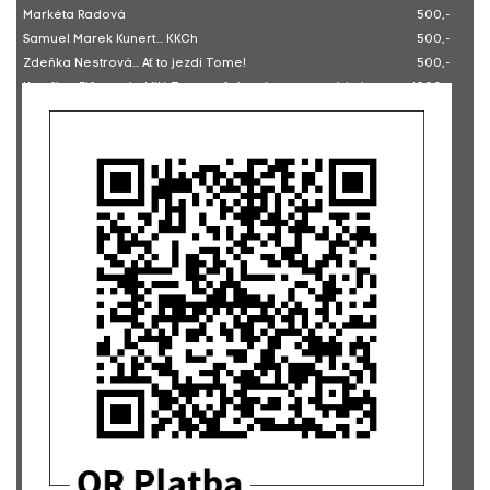
Markéta Radová
500,-
Samuel Marek Kunert... KKCh
500,-
Zdeňka Nestrová... Ať to jezdí Tome!
500,-
Kateřina Fišarová... Milý Tome, přeju, ať se na nové kolo
1000,-
podaří vybrat dost peněz a ať ti dobře slouží.
Renata Krýslová... Ať se ti sny plní Tome, Renča
500,-
Martina Emingrová
500,-
Ing. Soňa Kaliská (30 EUR)
728,-
Marta Mandáková (50 EUR)
1213,-
Hedvika Dvořáková
500,-
Lenka Lukášová
300,-
Lucie Švehlová
300,-
Erik Hudák... Tomáši, za chvíli budeš jezdit jako blesk!
1000,-
Hana Cmíralová... Sny se mají plnit. Hodně štěstí.
2700,-
Filip Hejzlar
2000,-
Jana Nováčková... Tak ať jezdíte s větrem o závod.
2700,-
Petra Krejčí... Hodně šťastných kilometrů Tome.
200,-
Lucie Cholevová
100,-
Veronika Hartmannová
300,-
OpenBean s.r.o... CFCA Prague - OpenBean drží palce!
1899,-