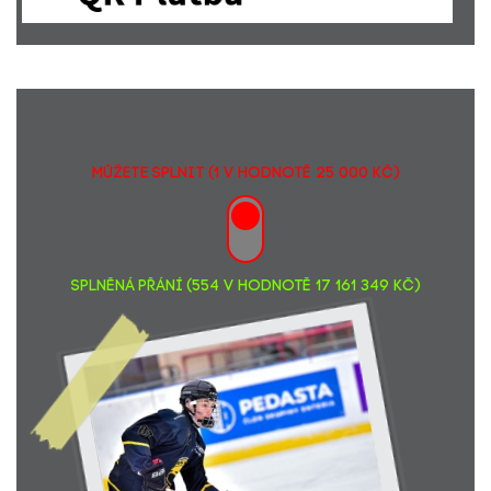
Petr Myšík
500,-
CFCA Summer Event in Prague supports Pink Bubble
11325,-
Daniela Gregor Brzobohatá
300,-
Markéta Geierová... Pink Bubble
200,-
David Rudolf
2434,-
Ondřej Fatka... Akce Zdeněk Jaroš "50" - Dárek pro lepší
4500,-
život.
Martin Steiner... Dárek pro lepší život.
3000,-
MŮŽETE SPLNIT (1 v hodnotě 25 000 Kč)
Daniel Večeřa... Dárek pro lepší život.
10000,-
Ing. arch. Ivana Lud... Dárek pro lepší život (Zdeněk
1000,-
narozeniny)
David Slánský... Dárek pro lepší život.
5000,-
Jakub Dusílek... Dárek pro lepší život.
5000,-
SPLNĚNÁ PŘÁNÍ (554 v hodnotě 17 161 349 Kč)
Helena Hantychová
1500,-