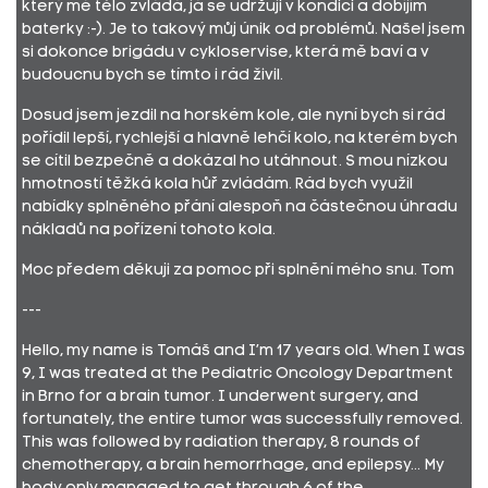
který mé tělo zvládá, já se udržuji v kondici a dobíjím
baterky :-). Je to takový můj únik od problémů. Našel jsem
si dokonce brigádu v cykloservise, která mě baví a v
budoucnu bych se tímto i rád živil.
Dosud jsem jezdil na horském kole, ale nyní bych si rád
pořídil lepší, rychlejší a hlavně lehčí kolo, na kterém bych
se cítil bezpečně a dokázal ho utáhnout. S mou nízkou
hmotností těžká kola hůř zvládám. Rád bych využil
nabídky splněného přání alespoň na částečnou úhradu
nákladů na pořízení tohoto kola.
Moc předem děkuji za pomoc při splnění mého snu. Tom
---
Hello, my name is Tomáš and I’m 17 years old. When I was
9, I was treated at the Pediatric Oncology Department
in Brno for a brain tumor. I underwent surgery, and
fortunately, the entire tumor was successfully removed.
This was followed by radiation therapy, 8 rounds of
chemotherapy, a brain hemorrhage, and epilepsy... My