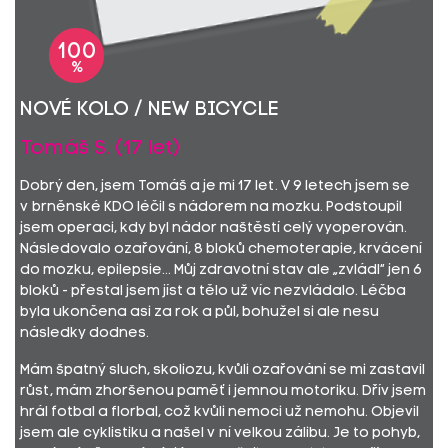
100
%
Nové kolo / New bicycle
Tomáš S. (17 let)
Dobrý den, jsem Tomáš a je mi 17 let. V 9 letech jsem se
v brněnské KDO léčil s nádorem na mozku. Podstoupil
jsem operaci, kdy byl nádor naštěstí celý vyoperován.
Následovalo ozařování, 8 bloků chemoterapie, krvácení
do mozku, epilepsie... Můj zdravotní stav ale „zvládl“ jen 6
bloků - přestal jsem jíst a tělo už víc nezvládalo. Léčba
byla ukončena asi za rok a půl, bohužel si ale nesu
následky dodnes.
Mám špatný sluch, skoliozu, kvůli ozařování se mi zastavil
růst, mám zhoršenou paměť i jemnou motoriku. Dřív jsem
hrál fotbal a florbal, což kvůli nemoci už nemohu. Objevil
jsem ale cyklistiku a našel v ní velkou zálibu. Je to pohyb,