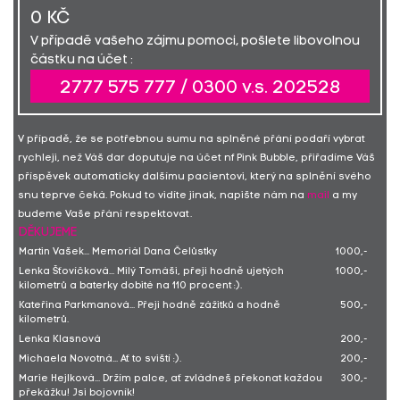
0 KČ
V případě vašeho zájmu pomoci, pošlete libovolnou
částku na účet :
2777 575 777 / 0300 v.s. 202528
V případě, že se potřebnou sumu na splněné přání podaří vybrat
rychleji, než Váš dar doputuje na účet nf Pink Bubble, přiřadíme Váš
příspěvek automaticky dalšímu pacientovi, který na splnění svého
snu teprve čeká. Pokud to vidíte jinak, napište nám na
mail
a my
budeme Vaše přání respektovat.
DĚKUJEME
Martin Vašek... Memoriál Dana Čelůstky
1000,-
Lenka Šťovíčková... Milý Tomáši, přeji hodně ujetých
1000,-
kilometrů a baterky dobité na 110 procent :).
Kateřina Parkmanová... Přeji hodně zážitků a hodně
500,-
kilometrů.
Lenka Klasnová
200,-
Michaela Novotná... Ať to sviští :).
200,-
Marie Hejlková... Držím palce, ať zvládneš překonat každou
300,-
překážku! Jsi bojovník!