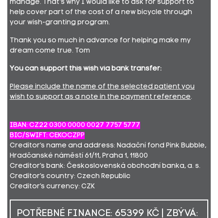
manage. That’s why I would like to ask for support to
help cover part of the cost of a new bicycle through
your wish-granting program.
Thank you so much in advance for helping make my
dream come true. Tom
You can support this wish via bank transfer:
Please include the name of the selected patient you
wish to support as a note in the payment reference
.
IBAN: CZ22 0300 0000 0027 7757 5777
BIC/SWIFT: CEKOCZPP
Creditor’s name and address: Nadační fond Pink Bubble,
Hradčanské náměstí 61/11, Praha 1, 11800
Creditor’s bank: Československá obchodní banka, a. s.
Creditor’s country: Czech Republic
Creditor’s currency: CZK
POTŘEBNÉ FINANCE: 65399 KČ | ZBÝVÁ: