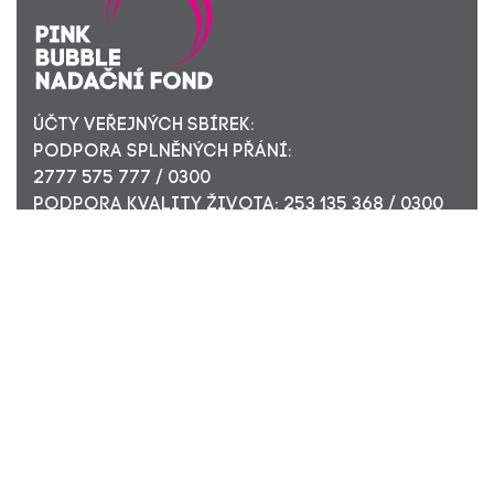
ÚČTY VEŘEJNÝCH SBÍREK:
PODPORA SPLNĚNÝCH PŘÁNÍ:
2777 575 777 / 0300
PODPORA KVALITY ŽIVOTA: 253 135 368 / 0300
ÚČET PRO FIREMNÍ DÁRCE: 449 494 944 / 0300
Nadační fond Pink Bubble, Jirečkova 10, 170 00 Praha 7,
ICO: 24296171
Zapsaný v nadačním rejstříku Městského soudu v Praze,
oddíl N, složka 908
KONTAKTUJTE NÁS: