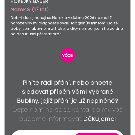
HOKEJKY BAUER
Marek Š. (17 let)
Dobrý den, jmenuji se Marek a v dubnu 2026 na mé 17.
narozeniny mi diagnostikovali Hodgkinův lymfom. Do té
doby jsem aktivně hrál hokej a díky nemoci jsem ho ze dne
na den musel přestat hrát.
více
Plníte rádi přání, nebo chcete
sledovat příběh Vámi vybrané
Bubliny, jejíž přání je už naplněné?
Dejte nám na sebe kontakt a my vás
budeme informovat.
Děkujeme!