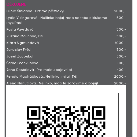
DĚKUJEME
Lucie Šmídová... Držíme pěstičky!
2000,-
Lýdie Vizingerová... Nellinko bojuj, moc na tebe s klukama
500,-
myslíme!
Pavla Vavrdová
500,-
Zuzana Malinová, DiS.
500,-
Klára Sigmundová
1000,-
Jaroslav Frýdl
500,-
Josef Zatloukal
300,-
Šárka Brenkusová
300,-
Jana Dostálová... Pro malou bojovnici.
100,-
Renáta Macháčková... Nellinko, miluji Tě!
2000,-
Alena Nenutilová... Nelinko, moc tě zdravíme a bojuj!
2000,-
Alena Nenutilová... Moc moc na tebe myslíme a přejeme ti
5000,-
rychlé uzdravení!
Ludmila Leskovjanová
2000,-
Filip Halíček... Pro velkou bojovnici Nelly. Alena Janečková :-)
1000,-
Vladimíra Poláčková... Hodně štěstí, Nelly :-*.
100,-
Petra Thielová... Myslím na tebe!
600,-
Eva Lašáková
300,-
Helena Hantychová
394,-