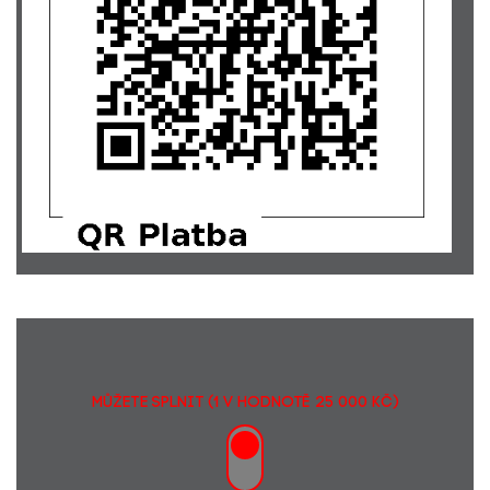
Robert Kabeláč
2000,-
MŮŽETE SPLNIT (1 v hodnotě 25 000 Kč)