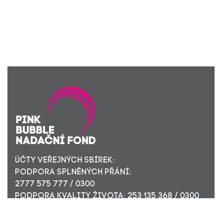
ÚČTY VEŘEJNÝCH SBÍREK:
PODPORA SPLNĚNÝCH PŘÁNÍ:
2777 575 777 / 0300
PODPORA KVALITY ŽIVOTA: 253 135 368 / 0300
ÚČET PRO FIREMNÍ DÁRCE: 449 494 944 / 0300