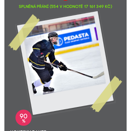
SPLNĚNÁ PŘÁNÍ (554 v hodnotě 17 161 349 Kč)
90
%