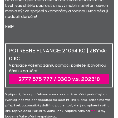
Dozvěděla jsem se v nemocnici o vaší nadaci a moc
bych vás chtěla poprosit o nový mobilní telefon, abych
mohla být ve spojení s kamarády a rodinou. Moc děkuji
nadaci i dárcům!
Nelly
POTŘEBNÉ FINANCE: 21094 KČ | ZBÝVÁ:
0 KČ
V případě vašeho zájmu pomoci, pošlete libovolnou
částku na účet :
2777 575 777 / 0300 v.s. 202318
V případě, že se potřebnou sumu na splněné přání podaří vybrat
rychleji, než Váš dar doputuje na účet nf Pink Bubble, přiřadíme Váš
příspěvek automaticky dalšímu pacientovi, který na splnění svého
snu teprve čeká. Pokud to vidíte jinak, napište nám na
mail
a my
budeme Vaše přání respektovat.