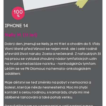
100
%
iPhone 14
Nelly M. (11 let)
Dobrý den, jmenuji se Nelly, je mi 11 let a chodím do 5. třídy.
Vloni těsně před Vánoci se nejen mně, ale i celé rodině
převrátil život naruby. Zcela a nečekaně. Z nafouklých žil
na prsou se vyklubal zhoubný nádor lymfatických uzlin
na hrudi a metastáze na krku - nonhodgkinův lymfom.
Léčím se ve FN Olomouc na hemato-onkologickém
oddělení.
Moje dětství se teď změnilo na pobyt v nemocnici a
bolest, která je někdy nesnesitelná. Moc mi chybí
kontakt s celou rodinou, s kamarády, chybí mi i mé
oblíbené tancování a také pohyb venku.