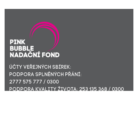
ÚČTY VEŘEJNÝCH SBÍREK:
PODPORA SPLNĚNÝCH PŘÁNÍ:
2777 575 777 / 0300
PODPORA KVALITY ŽIVOTA: 253 135 368 / 0300
ÚČET PRO FIREMNÍ DÁRCE: 449 494 944 / 0300
Nadační fond Pink Bubble, Jirečkova 10, 170 00 Praha 7,
ICO: 24296171
Zapsaný v nadačním rejstříku Městského soudu v Praze,
oddíl N, složka 908
KONTAKTUJTE NÁS: