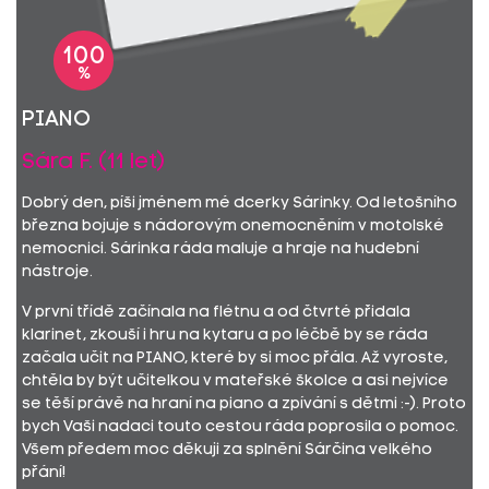
100
%
PIANO
Sára F. (11 let)
Dobrý den, píši jménem mé dcerky Sárinky. Od letošního
března bojuje s nádorovým onemocněním v motolské
nemocnici. Sárinka ráda maluje a hraje na hudební
nástroje.
V první třídě začínala na flétnu a od čtvrté přidala
klarinet, zkouší i hru na kytaru a po léčbě by se ráda
začala učit na PIANO, které by si moc přála. Až vyroste,
chtěla by být učitelkou v mateřské školce a asi nejvíce
se těší právě na hraní na piano a zpívání s dětmi :-). Proto
bych Vaši nadaci touto cestou ráda poprosila o pomoc.
Všem předem moc děkuji za splnění Sárčina velkého
přání!